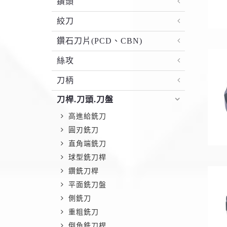
鑽頭
絞刀
鑽石刀片(PCD、CBN)
絲攻
刀柄
刀桿.刀頭.刀盤
高進給銑刀
圓刃銑刀
直角端銑刀
球型銑刀桿
鑽銑刀桿
平面銑刀盤
側銑刀
重粗銑刀
倒角銑刀桿