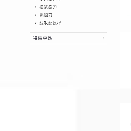
插銑銑刀
逃隙刀
絲攻延長桿
特價專區